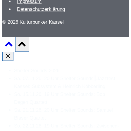
Impressum
Datenschutzerklärung
© 2026 Kulturbunker Kassel
Shelter Sounds 2026
Sa. 07.11.26, 20 Uhr Shelter Sounds┃Jazzfest
Kassel: Subsystem & Heinrich Köbberling
So. 15.11.26, 19 Uhr Shelter Sounds: Bob
Degen Quartett
Sa. 21.11.26, 20 Uhr Shelter Sounds: Samuel
Blaser Quartet
So. 22.11.26, 19 Uhr Shelter Sounds: Zwischen-