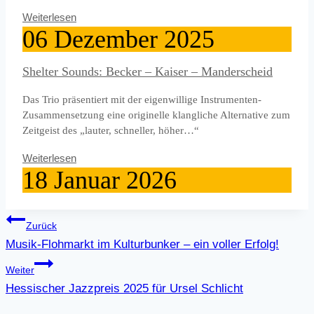
Weiterlesen
06
Dezember
2025
Shelter Sounds: Becker – Kaiser – Manderscheid
Das Trio präsentiert mit der eigenwillige Instrumenten-
Zusammensetzung eine originelle klangliche Alternative zum
Zeitgeist des „lauter, schneller, höher…“
Weiterlesen
18
Januar
2026
Beitragsnavigation
Zurück
Musik-Flohmarkt im Kulturbunker – ein voller Erfolg!
Weiter
Hessischer Jazzpreis 2025 für Ursel Schlicht