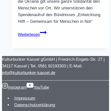
die Ukraine gilt unsere ganze Solidarität den
Menschen vor Ort. Wir unterstützen den
Spendenaufruf des Bündnisses „Entwicklung
Hilft – Gemeinsam für Menschen in Not“
Frieden
Weiterlesen
für
die
Ukraine!
Kulturbunker Kassel gGmbH | Friedrich-Engels-Str. 27 |
34117 Kassel | Tel. 0561 92193303 | E-Mail:
info@kulturbunker-kassel.de
Instagram
YouTube
Impressum
Datenschutzerklärung