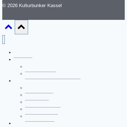
© 2026 Kulturbunker Kassel
Aktuelles
Veranstaltungen
Shelter Sounds
Anmeldung zum Newsletter
Akteur*innen
percussion+m
Robert Pfaff
Marcos Rudmann
Lars-Oliver Rühl
Marcus Wickel
Kulturbunker