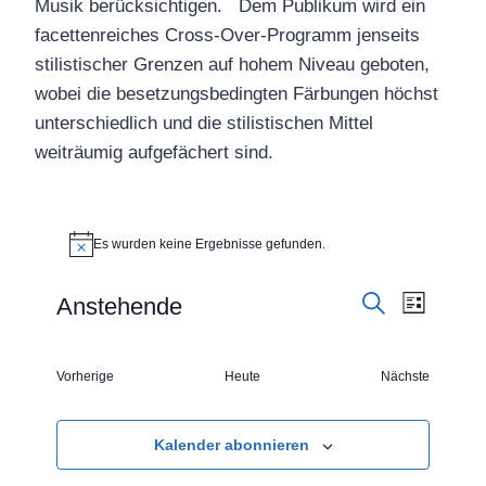
Musik berücksichtigen. Dem Publikum wird ein
facettenreiches Cross-Over-Programm jenseits
stilistischer Grenzen auf hohem Niveau geboten,
wobei die besetzungsbedingten Färbungen höchst
unterschiedlich und die stilistischen Mittel
weiträumig aufgefächert sind.
Veranstaltungen
Es wurden keine Ergebnisse gefunden.
Hinweis
Verans
Veransta
Anstehende
Liste
Suche
Datum
Ansich
Suche
wählen.
Veranstaltungen
Vorherige
Heute
Nächste
Naviga
und
Veranstaltun
Ansichte
Kalender abonnieren