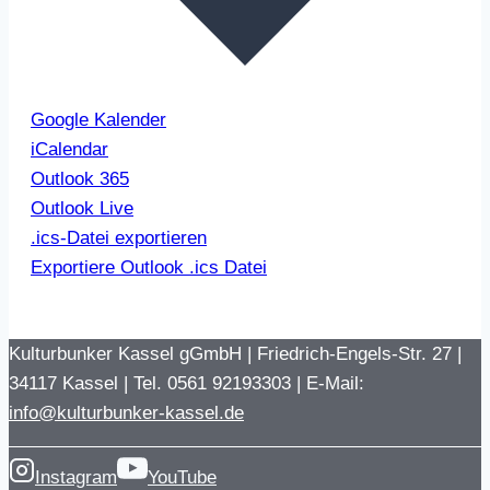
Google Kalender
iCalendar
Outlook 365
Outlook Live
.ics-Datei exportieren
Exportiere Outlook .ics Datei
Kulturbunker Kassel gGmbH | Friedrich-Engels-Str. 27 |
34117 Kassel | Tel. 0561 92193303 | E-Mail:
info@kulturbunker-kassel.de
Instagram
YouTube