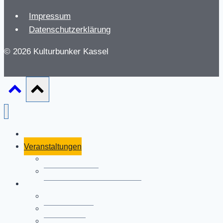
Impressum
Datenschutzerklärung
© 2026 Kulturbunker Kassel
Aktuelles
Veranstaltungen
Shelter Sounds
Anmeldung zum Newsletter
Akteur*innen
percussion+m
Robert Pfaff
Marcos Rudmann