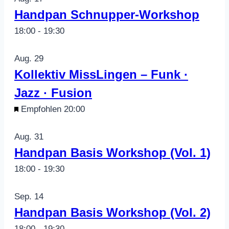
of
Handpan Schnupper-Workshop
Veranstaltungen
18:00
-
19:30
in
Aug.
29
Photo
Kollektiv MissLingen – Funk ·
Jazz · Fusion
View
Empfohlen
20:00
Aug.
31
Handpan Basis Workshop (Vol. 1)
18:00
-
19:30
Sep.
14
Handpan Basis Workshop (Vol. 2)
18:00
-
19:30